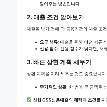
덜어주는 방법입니다.
2. 대출 조건 알아보기
대출을 받기 전에 각 금융기관의 대출 조건
요구 서류
: 대출을 위해 어떤 서류
신용 점수
: 신용 점수가 낮다면, 
3. 빠른 상환 계획 세우기
상환 계획을 미리 세우는 것도 중요합니다.
주기적인 상환
: 한 번에 큰 금액을
신협 CSS신용대출의 혜택과 조건을 지