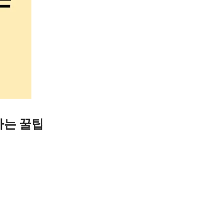
하는 꿀팁