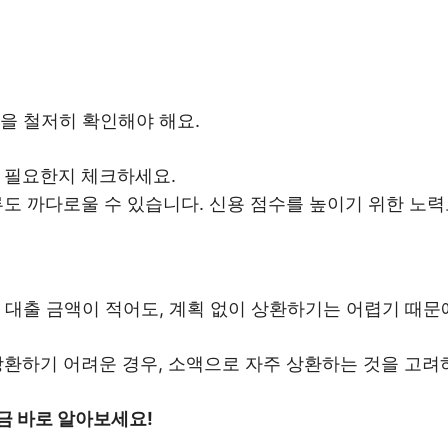
을 철저히 확인해야 해요.
가 필요한지 체크하세요.
서류도 까다로울 수 있습니다. 신용 점수를 높이기 위한 노력
 대출 금액이 적어도, 계획 없이 상환하기는 어렵기 때문
 상환하기 어려운 경우, 소액으로 자주 상환하는 것을 고려
금 바로 알아보세요!