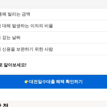
통해 빌리는 금액
 대해 발생하는 이자의 비율
 갚는 날짜
 신용을 보완하기 위한 사람
로 알아보세요!
대전일수대출 혜택 확인하기
 점