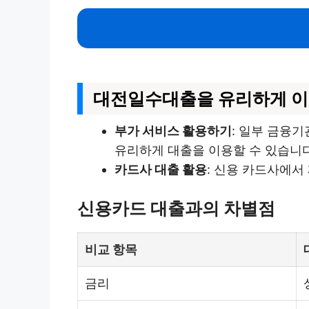
대전일수대출을 유리하게 이
부가 서비스 활용하기
: 일부 금융
유리하게 대출을 이용할 수 있습니다
카드사 대출 활용
: 신용 카드사에서
신용카드 대출과의 차별점
비교 항목
금리