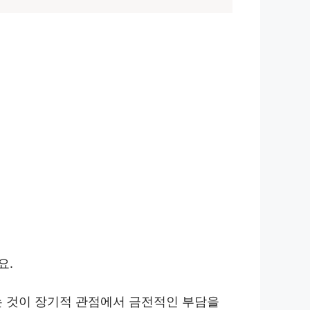
요.
는 것이 장기적 관점에서 금전적인 부담을