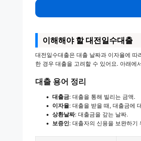
이해해야 할 대전일수대출
대전일수대출은 대출 날짜과 이자율에 따라
한 경우 대출을 고려할 수 있어요. 아래에
대출 용어 정리
대출금
: 대출을 통해 빌리는 금액.
이자율
: 대출을 받을 때, 대출금에
상환날짜
: 대출금을 갚는 날짜.
보증인
: 대출자의 신용을 보완하기 