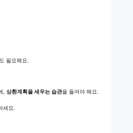
도 필요해요.
에,
상환계획을 세우는 습관
을 들여야 해요.
하세요.