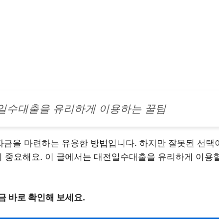
일수대출을 유리하게 이용하는 꿀팁
금을 마련하는 유용한 방법입니다. 하지만 잘못된 선택
것이 중요해요. 이 글에서는 대전일수대출을 유리하게 이용
금 바로 확인해 보세요.