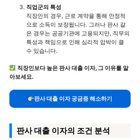
직업군의 특성
직장인의 경우, 근로 계약을 통해 안정적
으로 소득이 보장됩니다. 그러나 판사 같
은 경우는 공공기관에 고용되지만, 직무의
특성과 책임으로 인해 심리적 압박이 클
수 있습니다.
직장인보다 높은 판사 대출 이자, 그 이유를 알
아보세요.
판사 대출 이자 궁금증 해소하기
판사 대출 이자의 조건 분석