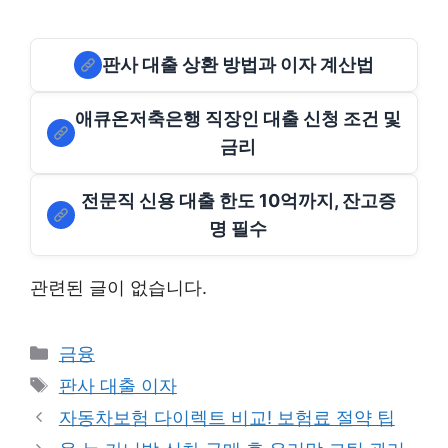
판사 대출 상환 방법과 이자 계산법
애큐온저축은행 직장인 대출 신청 조건 및
금리
전문직 신용 대출 한도 10억까지, 잔고증
명 필수
관련된 글이 없습니다.
Categories
금융
Tags
판사 대출 이자
자동차보험 다이렉트 비교! 보험료 절약 팁