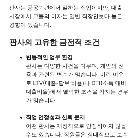
판사는 공공기관에서 일하는 직업이지만, 대출
시장에서 그들의 이자는 일반 직장인보다 높은
경향이 있습니다.
판사의 고유한 금전적 조건
변동적인 업무 환경
판사는 다양한 사건을 다루며, 개인의 신
용과 관련된 변수가 많습니다. 이런 이유
로 LTV(대출-담보 비율)나 DTI(소득 대비
대출비율)에서 열악한 조건을 가지는 경우
가 많습니다.
직업 안정성과 신뢰 문제
어떤 판사는 재정적으로 안정적이지 않을
수도 있습니다. 직원들은 상대적으로 보수